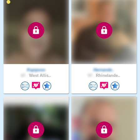
Kspiposo
Hernande..
67 .
West Allis..
57 .
Rhinelande..